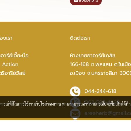
ส่งข้อความ
ของเรา
ติดต่อเรา
อารีย์เอี๊ยะบ๊อ
ห้างขายยาอารีย์เภสัช
 Action
166-168 ถ.พลแสน ต.ในเมื
รีอารีย์วัลย์
อ.เมือง จ.นครราชสีมา 30
044-244-618
062-592-4629
บการณ์ที่ดีในการใช้งานเว็บไซต์ของท่าน ท่านสามารถอ่านรายละเอียดเพิ่มเติมได้ที่
areeherb@gmail.
areeherb@hotmai